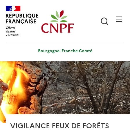
Aller
Panneau de gestion des cookies
au
contenu
Recherch
principal
Bourgogne- Franche-Comté
n
VIGILANCE FEUX DE FORÊTS