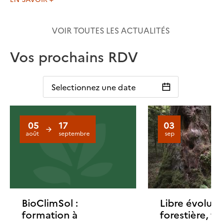
VOIR TOUTES LES ACTUALITÉS
Vos prochains RDV
Selectionnez une date
05
17
03
août
septembre
sep
BioClimSol :
Libre évolut
formation à
forestière, 