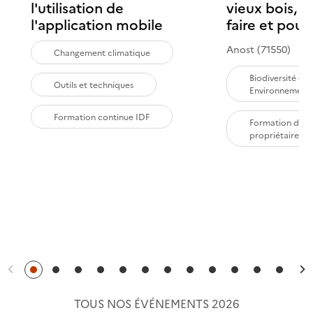
l'utilisation de
vieux bois,
l'application mobile
faire et pour
Anost (71550)
Changement climatique
Biodiversité -
Outils et techniques
Environnement
Formation continue IDF
Formation des
propriétaires
Précédent
S
TOUS NOS ÉVÉNEMENTS 2026