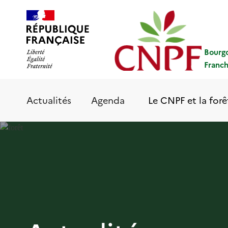
Aller
Panneau de gestion des cookies
au
contenu
principal
Bourg
Franc
Le CNPF et la forê
Actualités
Agenda