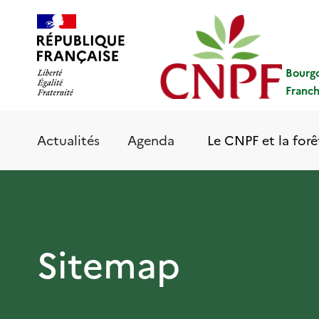
Aller
Panneau de gestion des cookies
au
contenu
principal
Bourg
Franc
Le CNPF et la forê
Actualités
Agenda
Sitemap