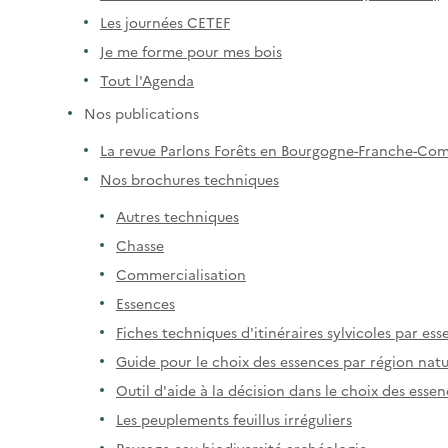
Les journées CETEF
Je me forme pour mes bois
Tout l'Agenda
Nos publications
La revue Parlons Forêts en Bourgogne-Franche-Co
Nos brochures techniques
Autres techniques
Chasse
Commercialisation
Essences
Fiches techniques d'itinéraires sylvicoles par es
Guide pour le choix des essences par région natu
Outil d'aide à la décision dans le choix des ess
Les peuplements feuillus irréguliers
Paysage-eau-biodiversité-archéologie