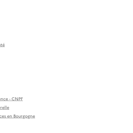
mté
sence - CNPF
relle
ences en Bourgogne