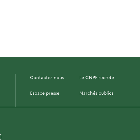
Contactez-nous
Le CNPF recrute
Espace presse
Marchés publics
PhotoFor
Briefly in English
Plan du site