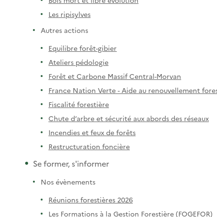
Les ripisylves
Autres actions
Equilibre forêt-gibier
Ateliers pédologie
Forêt et Carbone Massif Central-Morvan
France Nation Verte - Aide au renouvellement fores
Fiscalité forestière
Chute d’arbre et sécurité aux abords des réseaux
Incendies et feux de forêts
Restructuration foncière
Se former, s'informer
Nos évènements
Réunions forestières 2026
Les Formations à la Gestion Forestière (FOGEFOR)