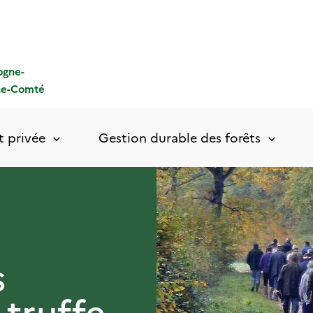
ogne-
he-Comté
t privée
Gestion durable des forêts
s
 truffe