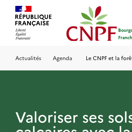
Aller
Panneau de gestion des cookies
au
contenu
principal
Bourg
Franc
Le CNPF et la forê
Actualités
Agenda
Valoriser ses sol
calcaires avec la