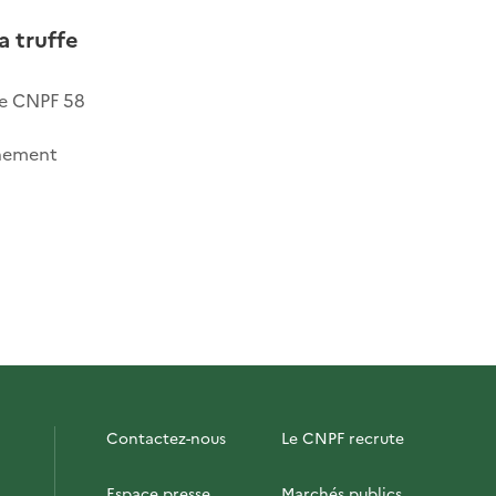
a truffe
pe CNPF 58
inement
Contactez-nous
Le CNPF recrute
Espace presse
Marchés publics