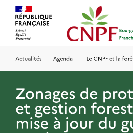
Aller
Panneau de gestion des cookies
au
contenu
principal
Bourg
Franc
Le CNPF et la forê
Actualités
Agenda
Zonages de prot
et gestion forest
mise à jour du g