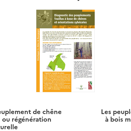
euplement de chêne
Les peup
n ou régénération
à bois 
urelle