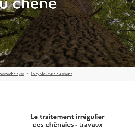
du chêne
es techniques
La sylviculture du chêne
Le traitement irrégulier
des chênaies - travaux