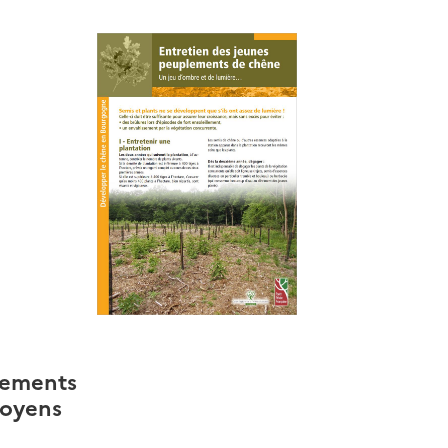
lements
moyens