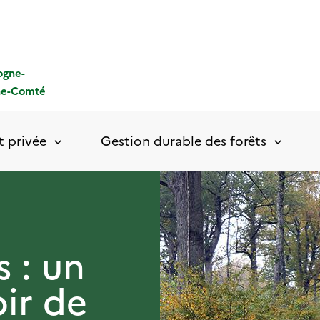
ogne-
he-Comté
t privée
Gestion durable des forêts
s : un
oir de