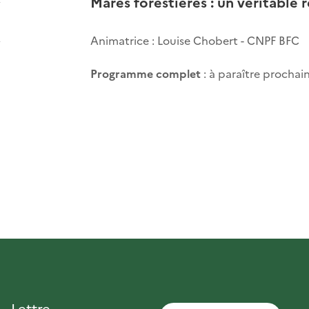
Mares forestières : un véritable 
Animatrice : Louise Chobert - CNPF BFC
Programme complet
: à paraître procha
Lettre