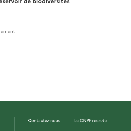
réservoir de biodiversités
inement
Contactez-nous
Le CNPF recrute