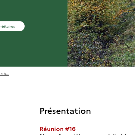
riétaires
e b...
Présentation
Réunion #16