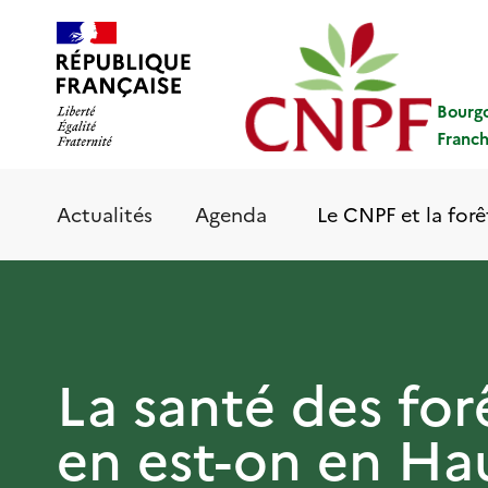
Aller
Panneau de gestion des cookies
au
contenu
principal
Bourg
Franc
Le CNPF et la forê
Actualités
Agenda
La santé des for
en est-on en Ha