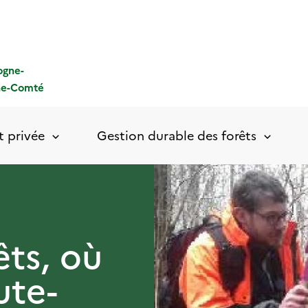
ogne-
he-Comté
t privée
Gestion durable des forêts
êts, où
ute-