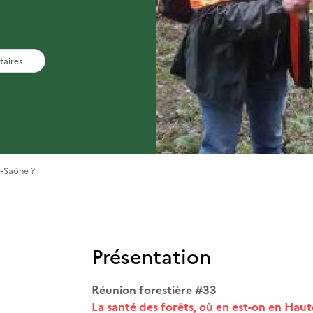
taires
e-Saône ?
Présentation
Réunion forestière #33
La santé des forêts, où en est-on en Hau