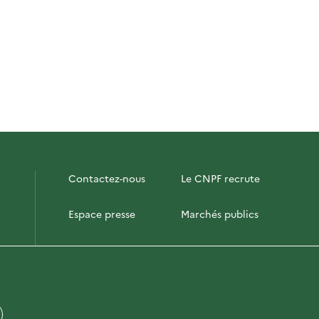
Contactez-nous
Le CNPF recrute
Espace presse
Marchés publics
PhotoFor
Briefly in English
Plan du site