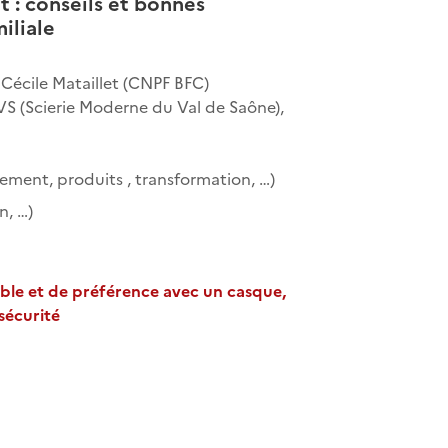
t : conseils et bonnes
miliale
 Cécile Mataillet (CNPF BFC)
MVS (Scierie Moderne du Val de Saône),
nement, produits , transformation, …)
n, …)
ible et de préférence avec un casque,
sécurité