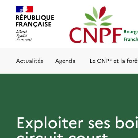
Aller
Panneau de gestion des cookies
au
contenu
principal
Bourg
Franc
Le CNPF et la forê
Actualités
Agenda
Exploiter ses bo
circuit court