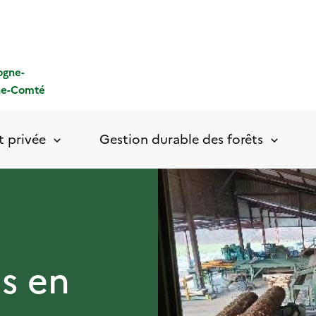
ogne-
he-Comté
t privée
Gestion durable des forêts
is en