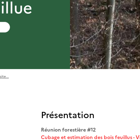
illue
ite...
Présentation
Réunion forestière #12
Cubage et estimation des bois feuillus - Vi