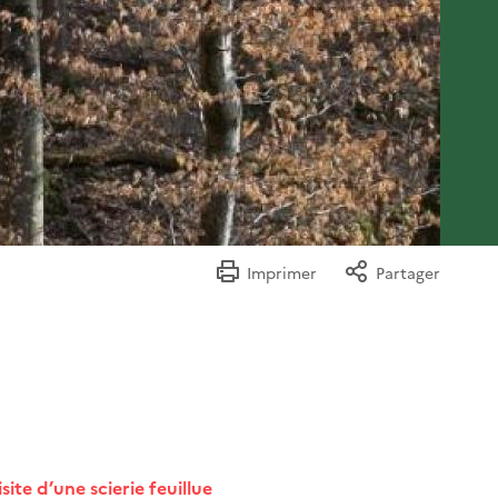
Imprimer
Partager
site d’une scierie feuillue