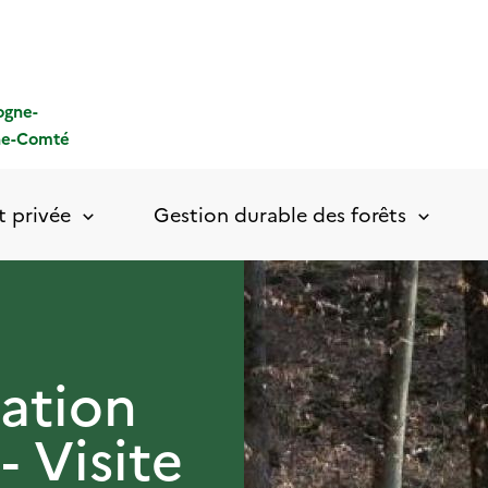
ogne-
he-Comté
t privée
Gestion durable des forêts
ation
- Visite