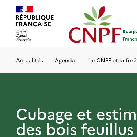
Aller
Panneau de gestion des cookies
au
contenu
principal
Bourg
Franc
Le CNPF et la forê
Actualités
Agenda
Cubage et estim
des bois feuillus 