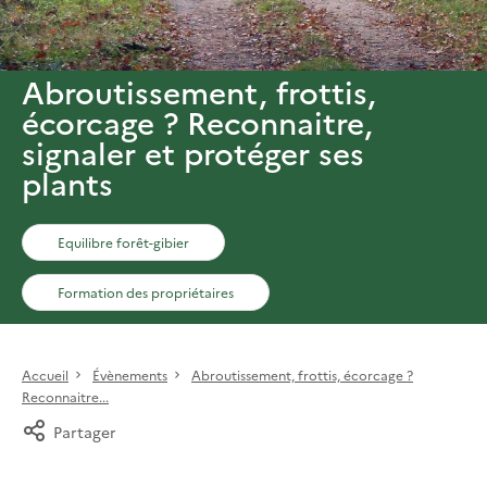
Abroutissement, frottis,
écorcage ? Reconnaitre,
signaler et protéger ses
plants
Equilibre forêt-gibier
Formation des propriétaires
Accueil
Évènements
Abroutissement, frottis, écorcage ?
Reconnaitre...
Partager