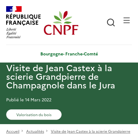
Aller
Panneau de gestion des cookies
au
contenu
Recherch
principal
Bourgogne- Franche-Comté
Visite de Jean Castex à la
scierie Grandpierre de
Champagnole dans le Jura
Publié le 14 Mars 2022
Valorisation du bois
Accueil
Actualités
Visite de Jean Castex à la scierie Grandpierre
...