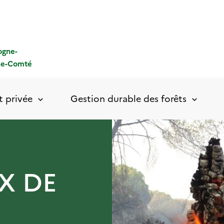
ogne-
he-Comté
t privée
Gestion durable des forêts
X DE