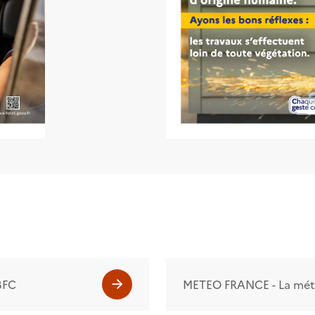
 BFC
METEO FRANCE - La mété