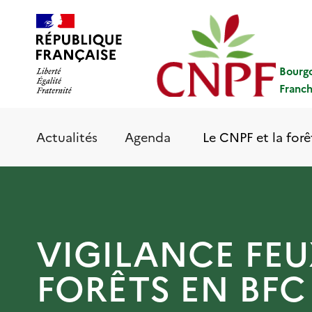
Aller
Panneau de gestion des cookies
au
contenu
principal
Bourg
Franc
Le CNPF et la forê
Actualités
Agenda
VIGILANCE FEU
FORÊTS EN BFC