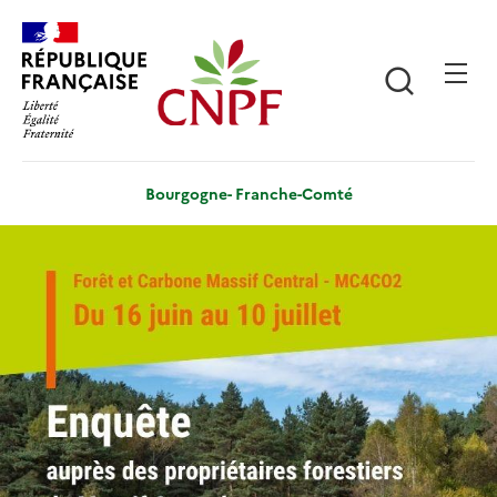
Aller
Panneau de gestion des cookies
au
contenu
Recherch
principal
Bourgogne- Franche-Comté