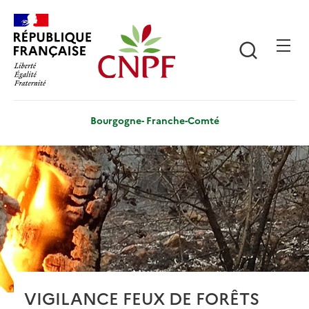
Aller
Panneau de gestion des cookies
au
contenu
Recherch
principal
Bourgogne- Franche-Comté
n
VIGILANCE FEUX DE FORÊTS