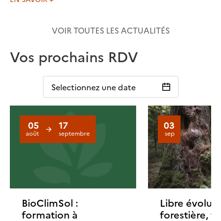
VOIR TOUTES LES ACTUALITÉS
Vos prochains RDV
Selectionnez une date
05
17
03
août
septembre
sep
BioClimSol :
Libre évolut
formation à
forestière, 