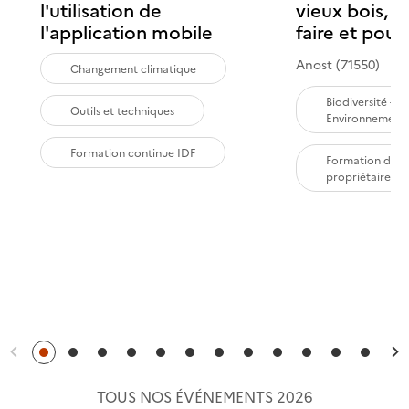
l'utilisation de
vieux bois,
l'application mobile
faire et pour
Anost (71550)
Changement climatique
Biodiversité -
Outils et techniques
Environnement
Formation continue IDF
Formation des
propriétaires
Précédent
S
TOUS NOS ÉVÉNEMENTS 2026